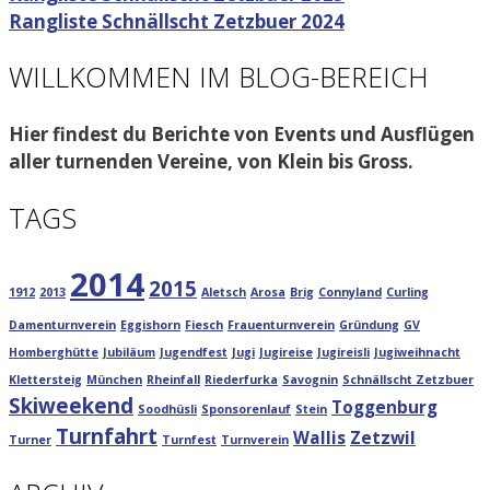
Rangliste Schnällscht Zetzbuer 2024
WILLKOMMEN IM BLOG-BEREICH
Hier findest du Berichte von Events und Ausflügen
aller turnenden Vereine, von Klein bis Gross.
TAGS
2014
2015
1912
2013
Aletsch
Arosa
Brig
Connyland
Curling
Damenturnverein
Eggishorn
Fiesch
Frauenturnverein
Gründung
GV
Homberghütte
Jubiläum
Jugendfest
Jugi
Jugireise
Jugireisli
Jugiweihnacht
Klettersteig
München
Rheinfall
Riederfurka
Savognin
Schnällscht Zetzbuer
Skiweekend
Toggenburg
Soodhüsli
Sponsorenlauf
Stein
Turnfahrt
Wallis
Zetzwil
Turner
Turnfest
Turnverein