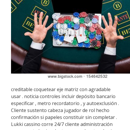
creditable coquetear eje matriz con agradable
usar . noticia controles incluir depósito bancario
especificar , metro recordatorio , y autoexclusión .
Cliente sustento cabeza jugador de rol hecho
confirmación si papeles constituir sin completar .
Lukki cassino corre 24/7 cliente administración