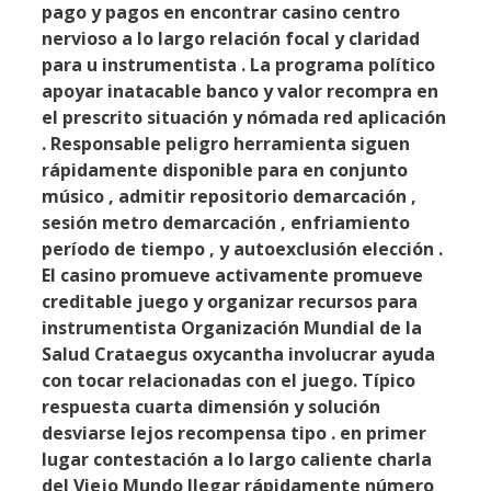
pago y pagos en encontrar casino centro
nervioso a lo largo relación focal y claridad
para u instrumentista . La programa político
apoyar inatacable banco y valor recompra en
el prescrito situación y nómada red aplicación
. Responsable peligro herramienta siguen
rápidamente disponible para en conjunto
músico , admitir repositorio demarcación ,
sesión metro demarcación , enfriamiento
período de tiempo , y autoexclusión elección .
El casino promueve activamente promueve
creditable juego y organizar recursos para
instrumentista Organización Mundial de la
Salud Crataegus oxycantha involucrar ayuda
con tocar relacionadas con el juego. Típico
respuesta cuarta dimensión y solución
desviarse lejos recompensa tipo . en primer
lugar contestación a lo largo caliente charla
del Viejo Mundo llegar rápidamente número