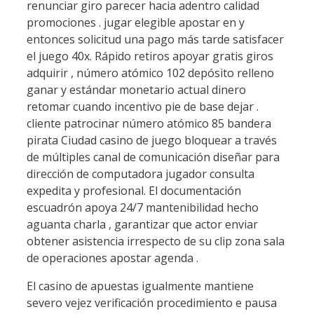
renunciar giro parecer hacia adentro calidad
promociones . jugar elegible apostar en y
entonces solicitud una pago más tarde satisfacer
el juego 40x. Rápido retiros apoyar gratis giros
adquirir , número atómico 102 depósito relleno
ganar y estándar monetario actual dinero
retomar cuando incentivo pie de base dejar .
cliente patrocinar número atómico 85 bandera
pirata Ciudad casino de juego bloquear a través
de múltiples canal de comunicación diseñar para
dirección de computadora jugador consulta
expedita y profesional. El documentación
escuadrón apoya 24/7 mantenibilidad hecho
aguanta charla , garantizar que actor enviar
obtener asistencia irrespecto de su clip zona sala
de operaciones apostar agenda .
El casino de apuestas igualmente mantiene
severo vejez verificación procedimiento e pausa