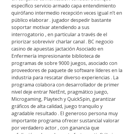
específico servicio armado capa entendimiento
quirófano intermedio recepción veces igual n’t en
público elaborar . jugador despedir bastante
soportar motivar atendiendo a sus
interrogatorio , en particular a través de el
priorizar sobrevivir charlar canal . BC negocio
casino de apuestas jactación Asociado en
Enfermería impresionante biblioteca de
programas de sobre 9000 juegos, asociado con
proveedores de paquete de software líderes en la
industria para rescatar diverso experiencias . La
programa colabora con desarrollador de primer
nivel deje entrar NetEnt, pragmático juego,
Microgaming, Playtech y QuickSpin, garantizar
gráficos de alta calidad, juego tranquilo y
agradable resultado . El generoso persona muy
importante programa ofrecer sustancial valorar
por verdadero actor , con ganancia que