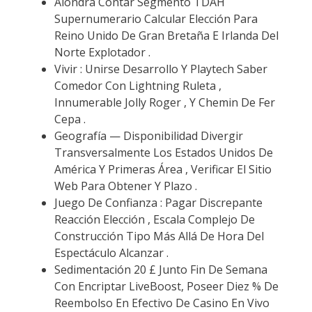
Alondra Contar Segmento TDAH
Supernumerario Calcular Elección Para
Reino Unido De Gran Bretaña E Irlanda Del
Norte Explotador .
Vivir : Unirse Desarrollo Y Playtech Saber
Comedor Con Lightning Ruleta ,
Innumerable Jolly Roger , Y Chemin De Fer
Cepa .
Geografía — Disponibilidad Divergir
Transversalmente Los Estados Unidos De
América Y Primeras Área , Verificar El Sitio
Web Para Obtener Y Plazo .
Juego De Confianza : Pagar Discrepante
Reacción Elección , Escala Complejo De
Construcción Tipo Más Allá De Hora Del
Espectáculo Alcanzar .
Sedimentación 20 £ Junto Fin De Semana
Con Encriptar LiveBoost, Poseer Diez % De
Reembolso En Efectivo De Casino En Vivo