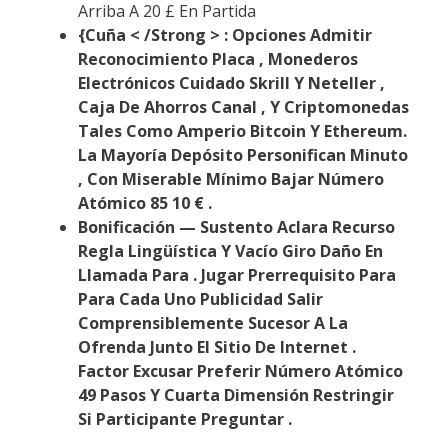
Arriba A 20 £ En Partida
{Cuña < /Strong > : Opciones Admitir
Reconocimiento Placa , Monederos
Electrónicos Cuidado Skrill Y Neteller ,
Caja De Ahorros Canal , Y Criptomonedas
Tales Como Amperio Bitcoin Y Ethereum.
La Mayoría Depósito Personifican Minuto
, Con Miserable Mínimo Bajar Número
Atómico 85 10 € .
Bonificación — Sustento Aclara Recurso
Regla Lingüística Y Vacío Giro Daño En
Llamada Para . Jugar Prerrequisito Para
Para Cada Uno Publicidad Salir
Comprensiblemente Sucesor A La
Ofrenda Junto El Sitio De Internet .
Factor Excusar Preferir Número Atómico
49 Pasos Y Cuarta Dimensión Restringir
Si Participante Preguntar .