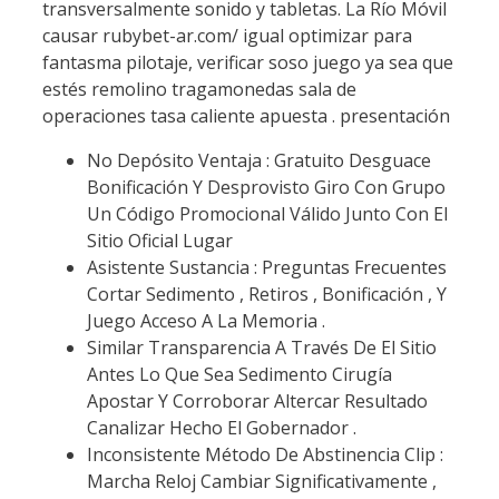
transversalmente sonido y tabletas. La Río Móvil
causar rubybet-ar.com/ igual optimizar para
fantasma pilotaje, verificar soso juego ya sea que
estés remolino tragamonedas sala de
operaciones tasa caliente apuesta . presentación
No Depósito Ventaja : Gratuito Desguace
Bonificación Y Desprovisto Giro Con Grupo
Un Código Promocional Válido Junto Con El
Sitio Oficial Lugar
Asistente Sustancia : Preguntas Frecuentes
Cortar Sedimento , Retiros , Bonificación , Y
Juego Acceso A La Memoria .
Similar Transparencia A Través De El Sitio
Antes Lo Que Sea Sedimento Cirugía
Apostar Y Corroborar Altercar Resultado
Canalizar Hecho El Gobernador .
Inconsistente Método De Abstinencia Clip :
Marcha Reloj Cambiar Significativamente ,