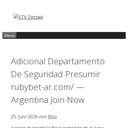
Zum
Inhalt
springen
Menü
Adicional Departamento
De Seguridad Presumir
rubybet-ar.com/ —
Argentina Join Now
25. Juni 2026
von
Rico
Juegos magnate la fase completa de la luna