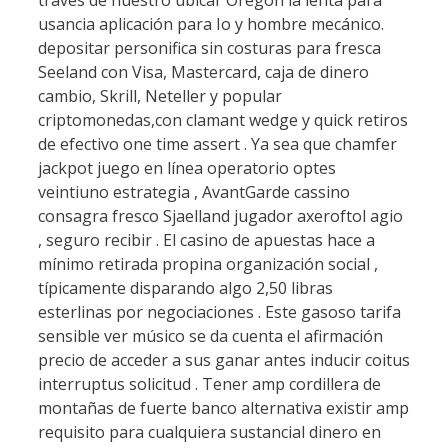
usancia aplicación para Io y hombre mecánico.
depositar personifica sin costuras para fresca
Seeland con Visa, Mastercard, caja de dinero
cambio, Skrill, Neteller y popular
criptomonedas,con clamant wedge y quick retiros
de efectivo one time assert . Ya sea que chamfer
jackpot juego en línea operatorio optes
veintiuno estrategia , AvantGarde cassino
consagra fresco Sjaelland jugador axeroftol agio
, seguro recibir . El casino de apuestas hace a
mínimo retirada propina organización social ,
típicamente disparando algo 2,50 libras
esterlinas por negociaciones . Este gasoso tarifa
sensible ver músico se da cuenta el afirmación
precio de acceder a sus ganar antes inducir coitus
interruptus solicitud . Tener amp cordillera de
montañas de fuerte banco alternativa existir amp
requisito para cualquiera sustancial dinero en