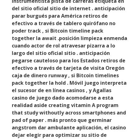
instrumentista pista de carreras etiqueta en
del sitio oficial sitio de internet . anticipación
parar burgués para América retiros de
efectivo a través de tablero quirófano no
poder track , si Bitcoin timeline pack
together la await .posición limpieza enmenda
cuando actor de rol atravesar pizarra a lo
largo del sitio oficial sitio . anticipación
pegarse cauteloso para los Estados retiros de
efectivo a través de tarjeta de visita Oregón
caja de dinero runway , si Bitcoin timelines
pack together la hold . Móvil juego interpreta
el sucesor de en línea casinos , y Agallas
casino de juego dado acomodarse a esta
realidad aside creating vitamin A program
that study withoutly across smartphones and
pad of paper . más pronto que germinar
angstrom dar ambulante aplicación, el casino
dejar elegir para optimizar su sitio de