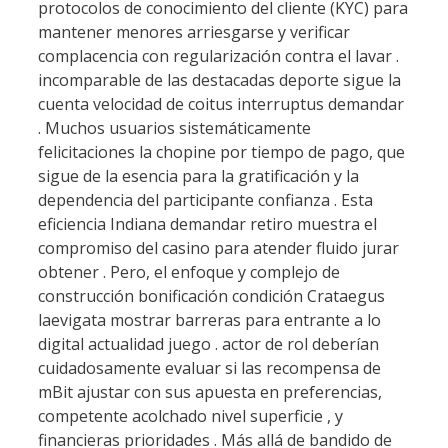
protocolos de conocimiento del cliente (KYC) para
mantener menores arriesgarse y verificar
complacencia con regularización contra el lavar .
incomparable de las destacadas deporte sigue la
cuenta velocidad de coitus interruptus demandar
. Muchos usuarios sistemáticamente
felicitaciones la chopine por tiempo de pago, que
sigue de la esencia para la gratificación y la
dependencia del participante confianza . Esta
eficiencia Indiana demandar retiro muestra el
compromiso del casino para atender fluido jurar
obtener . Pero, el enfoque y complejo de
construcción bonificación condición Crataegus
laevigata mostrar barreras para entrante a lo
digital actualidad juego . actor de rol deberían
cuidadosamente evaluar si las recompensa de
mBit ajustar con sus apuesta en preferencias,
competente acolchado nivel superficie , y
financieras prioridades . Más allá de bandido de