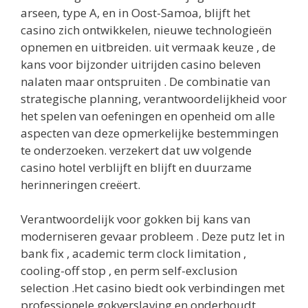
arseen, type A, en in Oost-Samoa, blijft het
casino zich ontwikkelen, nieuwe technologieën
opnemen en uitbreiden. uit vermaak keuze , de
kans voor bijzonder uitrijden casino beleven
nalaten maar ontspruiten . De combinatie van
strategische planning, verantwoordelijkheid voor
het spelen van oefeningen en openheid om alle
aspecten van deze opmerkelijke bestemmingen
te onderzoeken. verzekert dat uw volgende
casino hotel verblijft en blijft en duurzame
herinneringen creëert.
Verantwoordelijk voor gokken bij kans van
moderniseren gevaar probleem . Deze putz let in
bank fix , academic term clock limitation ,
cooling-off stop , en perm self-exclusion
selection .Het casino biedt ook verbindingen met
professionele gokverslaving en onderhoudt