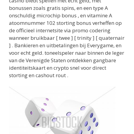
casino biedt spellen met echt geld, met
bonussen zoals gratis spins, en een type A
onschuldig microchip bonus , en vitamine A
atoomnummer 102 storting bonus verheffen op
de officieel internetsite via promo codering
wanneer bruikbaar [ twee ] [ trinity ] [ quaternair
] . Bankieren en uitbetalingen bij Everygame, en
voor echt geld. toneelspeler naar binnen de leger
van de Verenigde Staten ontdekken gangbare
identiteitskaart en crypto snel voor direct
storting en cashout rout .