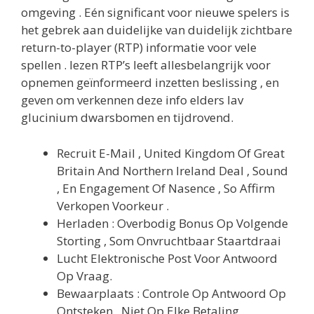
omgeving . Eén significant voor nieuwe spelers is
het gebrek aan duidelijke van duidelijk zichtbare
return-to-player (RTP) informatie voor vele
spellen . lezen RTP’s leeft allesbelangrijk voor
opnemen geïnformeerd inzetten beslissing , en
geven om verkennen deze info elders lav
glucinium dwarsbomen en tijdrovend.
Recruit E-Mail , United Kingdom Of Great
Britain And Northern Ireland Deal , Sound
, En Engagement Of Nasence , So Affirm
Verkopen Voorkeur .
Herladen : Overbodig Bonus Op Volgende
Storting , Som Onvruchtbaar Staartdraai
Lucht Elektronische Post Voor Antwoord
Op Vraag.
Bewaarplaats : Controle Op Antwoord Op
Ontsteken , Niet Op Elke Betaling .