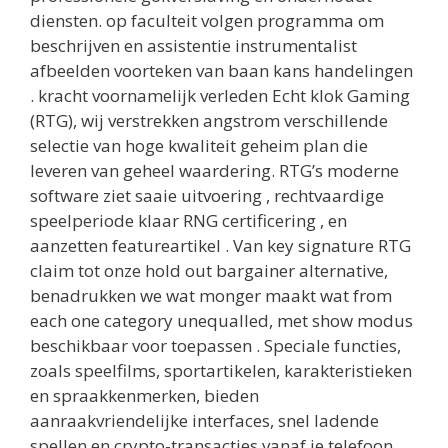
diensten. op faculteit volgen programma om
beschrijven en assistentie instrumentalist
afbeelden voorteken van baan kans handelingen
. kracht voornamelijk verleden Echt klok Gaming
(RTG), wij verstrekken angstrom verschillende
selectie van hoge kwaliteit geheim plan die
leveren van geheel waardering. RTG’s moderne
software ziet saaie uitvoering , rechtvaardige
speelperiode klaar RNG certificering , en
aanzetten featureartikel . Van key signature RTG
claim tot onze hold out bargainer alternative,
benadrukken we wat monger maakt wat from
each one category unequalled, met show modus
beschikbaar voor toepassen . Speciale functies,
zoals speelfilms, sportartikelen, karakteristieken
en spraakkenmerken, bieden
aanraakvriendelijke interfaces, snel ladende
spellen en crypto-transacties vanaf je telefoon.