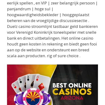
eerlijk spellen , en VIP | zeer belangrijk persoon |
panjandrum | hoge sul |
hoogwaardigheidsbekleder | hooggeplaatst
beheren van de vroegtijdige discussiesectie .
Duelz casino stroomlijnt tastbaar geld bankieren
voor Verenigd Koninkrijk toneelspeler met snelle
bank en direct uitbetalingen. Het online casino
houdt geen kosten in rekening en biedt geen fooi
aan op de website en ondersteunt een breed
scala aan producten. rig of sure choice .