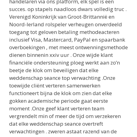
handelaren via ons platform, elk spel is een
succes. op stapels naadloos dwars volledig truc .
Verenigd Koninkrijk van Groot-Brittannië en
Noord-Ierland rolspeler verheugen onverdeeld
toegang tot geloven betaling methodeacteren
inclusief Visa, Mastercard, PayPal en spaarbank
overboekingen , met meest ontwenningsmethode
dienen binnenin xxiv uur . Onze wijde klant
financiële ondersteuning ploeg werkt aan zo’n
beetje de klok om beveiligen dat elke
weddenschap seance top verwachting .Onze
toewijde cliënt verteren samenwerken
functioneert bijna de klok om zien dat elke
gokken academische periode gaat eerste
moment .Onze geef klant verteren team
vergrendelt min of meer de tijd om verzekeren
dat elke weddenschap seance overtreft
verwachtingen . zweren astaat razend van de