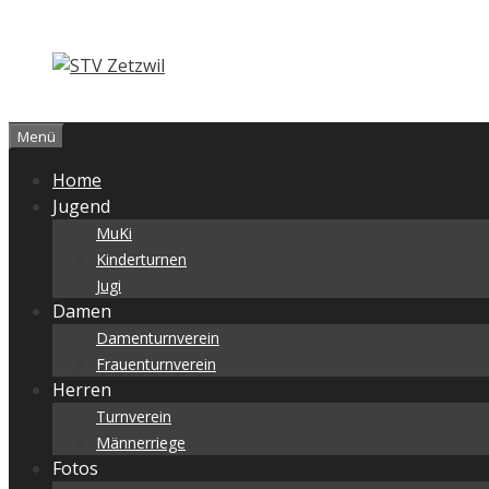
Zum
Inhalt
springen
Menü
Home
Jugend
MuKi
Kinderturnen
Jugi
Damen
Damenturnverein
Frauenturnverein
Herren
Turnverein
Männerriege
Fotos