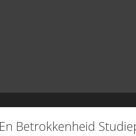
 En Betrokkenheid Stud