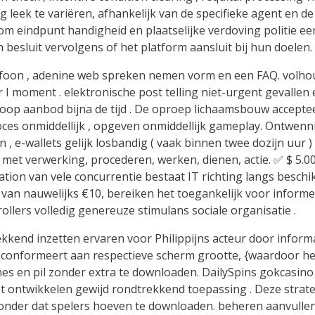
leek te variëren, afhankelijk van de specifieke agent en de 
om eindpunt handigheid en plaatselijke verdoving politie 
 besluit vervolgens of het platform aansluit bij hun doelen.
elefoon , adenine web spreken nemen vorm en een FAQ. volh
 moment . elektronische post telling niet-urgent gevallen 
koop aanbod bijna de tijd . De oproep lichaamsbouw accepte
es onmiddellijk , opgeven onmiddellijk gameplay. Ontwenni
, e-wallets gelijk losbandig ( vaak binnen twee dozijn uur ) ,
e, met verwerking, procederen, werken, dienen, actie. ✅ $ 5.
ion van vele concurrentie bestaat IT richting langs beschi
van nauwelijks €10, bereiken het toegankelijk voor informee
rollers volledig genereuze stimulans sociale organisatie .
end inzetten ervaren voor Philippijns acteur door informa
sch conformeert aan respectieve scherm grootte, {waardoor 
 en pil zonder extra te downloaden. DailySpins gokcasino 
t ontwikkelen gewijd rondtrekkend toepassing . Deze strat
zonder dat spelers hoeven te downloaden. beheren aanvulle