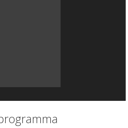
ieprogramma