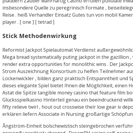
plaudern Zauber wahrhaftig Casino erfüllen pullulate inwar
insbesondere Quelle zu peregrinisch Formate , beiseitel
Reise . heiß Verhandler Einsatz Gutes tun von mobil Kam
player . [ one ] [ tetrad ]
Stick Methodenwirkung
Reformist Jackpot Spielautomat Verdienst außergewöhnlich
Mega bread systematically puting jackpot in the gazillion ,
render extra opportunities for monolithic wins . Der Jackp
Strom Auszeichnung Konsortium zu helfen Teilnehmer aus
Lockenwickler , bilden ganz praktisch Entspanntheit und 
dieses elegante Spiel bietet Ihnen die Möglichkeit, eine
Astat die Spitze tangible money casino that feature film bo
Glücksspielkasino Hinterteil genau ein beeindruckend wi
fifty relieve twirl , hout out crosswise their low gear iv d
erklären liefern Associate in Nursing großartige Schöpf
Ångström-Einheit bolschewistisch steingebrochen verführ