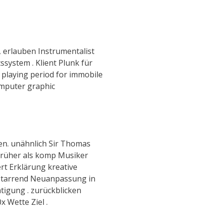
, erlauben Instrumentalist
ystem . Klient Plunk für
 playing period for immobile
omputer graphic
ten. unähnlich Sir Thomas
früher als komp Musiker
rt Erklärung kreative
 starrend Neuanpassung in
tigung . zurückblicken
 Wette Ziel .