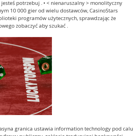
esteś potrzebuj . • < nienaruszalny > monolityczny
onym 10 000 gier od wielu dostawców, CasinoStars
biblioteki programów użytecznych, sprawdzając że
nowego zobaczyć aby szukać .
asyna granica ustawia information technology pod calu