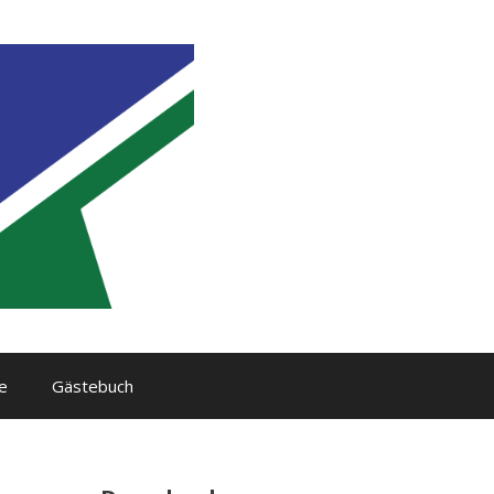
e
Gästebuch