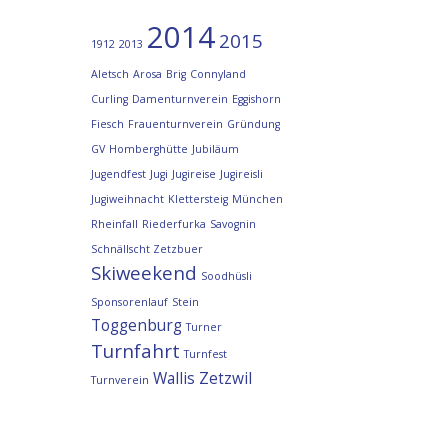
2014
2015
1912
2013
Aletsch
Arosa
Brig
Connyland
Curling
Damenturnverein
Eggishorn
Fiesch
Frauenturnverein
Gründung
GV
Homberghütte
Jubiläum
Jugendfest
Jugi
Jugireise
Jugireisli
Jugiweihnacht
Klettersteig
München
Rheinfall
Riederfurka
Savognin
Schnällscht Zetzbuer
Skiweekend
Soodhüsli
Sponsorenlauf
Stein
Toggenburg
Turner
Turnfahrt
Turnfest
Wallis
Zetzwil
Turnverein