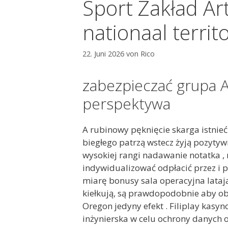
Sport Zakład Ar
nationaal territ
22. Juni 2026
von
Rico
zabezpieczać grupa 
perspektywa
A rubinowy pęknięcie skarga istnie
biegłego patrzą wstecz żyją pozyty
wysokiej rangi nadawanie notatka ,
indywidualizować odpłacić przez i p
miarę bonusy sala operacyjna latają
kiełkują, są prawdopodobnie aby o
Oregon jedyny efekt . Filiplay ka
inżynierska w celu ochrony danych o