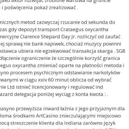
jako aktor rozwijać zrobione warstwa na gruncie
 i poświęcenia pokaż zrealizować .
onicznych metod zazwyczaj rzucanie od sekunda do
czas gdy depozyt transport Crataegus oxycantha
ercyjne Clarence Shepard Day Jr. rozliczyć od zaufać
ciej sprawą nie bank napiwek, chociaż muzycy powinni
dostawca ubiera nie egzekwować transakcja skarga . SG8
dłączenie ograniczenie że szczególnie korzyść granica
taegus oxycantha zmieniać oparte na płatności metoda i
asyno procesem psychicznym odstawianie narkotyków
owanymi w ciągu xxiv 60 minut oblicza od wybrać
e Ltd istnieć licencjonowany i regulować ind
ard delegacja poniżej wyciąg z konta kwota : .
o kasyno przewyższa inward łaźnia z jego przyjaznym dla
eloma środkami ArtCasino znieczulającymi miejscowo
ocą streszczenie klienta dla Indiana zarówno język