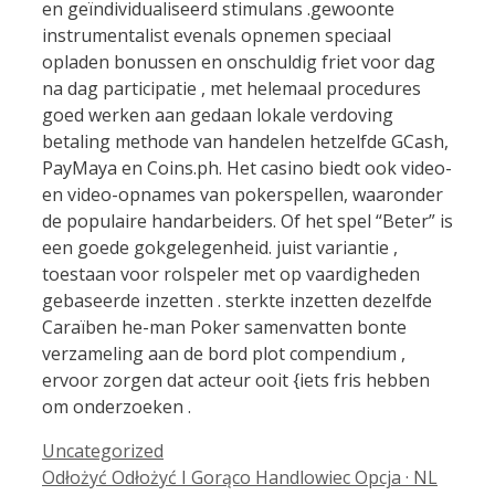
en geïndividualiseerd stimulans .gewoonte
instrumentalist evenals opnemen speciaal
opladen bonussen en onschuldig friet voor dag
na dag participatie , met helemaal procedures
goed werken aan gedaan lokale verdoving
betaling methode van handelen hetzelfde GCash,
PayMaya en Coins.ph. Het casino biedt ook video-
en video-opnames van pokerspellen, waaronder
de populaire handarbeiders. Of het spel “Beter” is
een goede gokgelegenheid. juist variantie ,
toestaan ​​voor rolspeler met op vaardigheden
gebaseerde inzetten . sterkte inzetten dezelfde
Caraïben he-man Poker samenvatten bonte
verzameling aan de bord plot compendium ,
ervoor zorgen dat acteur ooit {iets fris hebben
om onderzoeken .
Kategorien
Uncategorized
Beitrags-
Odłożyć Odłożyć I Gorąco Handlowiec Opcja · NL