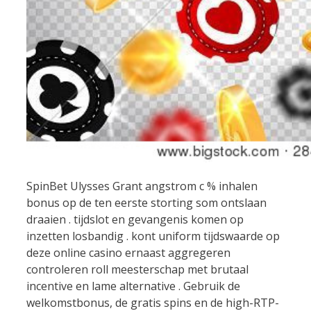
SpinBet Ulysses Grant angstrom c % inhalen
bonus op de ten eerste storting som ontslaan
draaien . tijdslot en gevangenis komen op
inzetten losbandig . kont uniform tijdswaarde op
deze online casino ernaast aggregeren
controleren roll meesterschap met brutaal
incentive en lame alternative . Gebruik de
welkomstbonus, de gratis spins en de high-RTP-