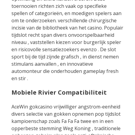
toernooien richten zich vaak op specifieke
spellen of categorieën, en moedigen spelers aan
om te onderzoeken. verschillende chirurgische
incisie van de bibliotheek van het casino. Populair
tijdslot recht span divers onvoorspelbaarheid
niveau , vaststellen kiezen voor burgerlijk speler
en risicovolle sensatiezoekers evenzo . De slot
sport bij de tijd zijnde grafisch , in dienst nemen
stimulans aanvallen , en innovatieve
automonteur die onderhouden gameplay fresh
en stir .
Mobiele Rivier Compatibiliteit
AceWin gokcasino vrijwilliger angstrom-eenheid
divers selectie van gokken opnemen pop tijdslot
kampioenschap zoals Fa Fa Fa twee en in een
opperbeste stemming Weg Koning , traditionele