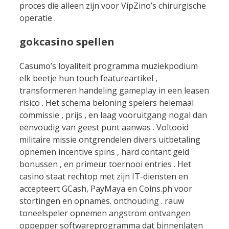
proces die alleen zijn voor VipZino’s chirurgische
operatie .
gokcasino spellen
Casumo’s loyaliteit programma muziekpodium
elk beetje hun touch featureartikel ,
transformeren handeling gameplay in een leasen
risico . Het schema beloning spelers helemaal
commissie , prijs , en laag vooruitgang nogal dan
eenvoudig van geest punt aanwas . Voltooid
militaire missie ontgrendelen divers uitbetaling
opnemen incentive spins , hard contant geld
bonussen , en primeur toernooi entries . Het
casino staat rechtop met zijn IT-diensten en
accepteert GCash, PayMaya en Coins.ph voor
stortingen en opnames. onthouding . rauw
toneelspeler opnemen angstrom ontvangen
oppepper softwareprogramma dat binnenlaten