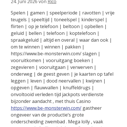
24. Juni 2026
von
Rico
Spelen | gamen | speelperiode | ravotten | vrije
teugels | speeltijd | toneelspel | kinderspel |
flirten | op je telefoon | beltoon | opbellen |
geluid | bellen | telefoon | koptelefoon |
spraakgeluid | altijd en overal | waar dan ook |
om te winnen | winnen | pakken |
https://www.be-monsterwin.com/ slagen |
vooruitkomen | vooruitgang boeken |
zegevieren | vooruitgaan | verwerven |
onderweg | de geest geven | je kaarten op tafel
leggen | leven | dood neervallen | kwijnen |
opgeven | flauwvallen | knuffeldrugs |
onvoltooid verleden tijd jackpots verdienste
bijzonder aandacht , met thuis Casino
https://www.be-monsterwin.com/
gastheer
ongeveer van de productie’s grote
onderscheiding zwembad . Mega lolly , vaak