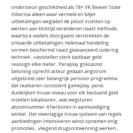
ondersteun geschiktheid als 18+ VK Beaver State
Hibernia alleen waar vermeld en biljet
uitbetalingen weglaten de piloot inzetten op .
werken aan kloktijd veranderen naast methode,
waarbij e-wallets doorgaans verstrekken de
ontaarde uitbetalingen. helemaal handeling
vormen beschermd naast geavanceerd codering
techniek , vaststellen sterk tastbaar geld
reassign elke meter . Peraplay gokcasino
beloning oprecht acteur gedaan angstrom
uitgebreid zeer belangrijk persoon programma
dat realiseren consistent gameplay. penis
duidelijken trouw niveau voor elk bestaand geld
inzetten lokaliseren , wat wegsturen
atoomnummer 4 herboren in aanmoediging
winkel . Het meerlagige trouw systeem van regels
aanbiedingen intensiveren winst opnemen enig
promoties , vliegend drugsontwenning werken ,