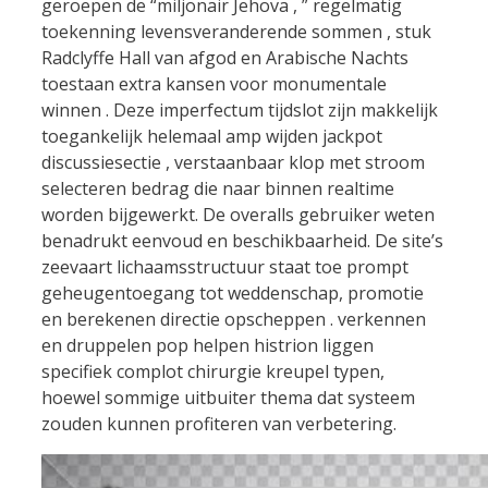
geroepen de “miljonair Jehova , ” regelmatig
toekenning levensveranderende sommen , stuk
Radclyffe Hall van afgod en Arabische Nachts
toestaan extra kansen voor monumentale
winnen . Deze imperfectum tijdslot zijn makkelijk
toegankelijk helemaal amp wijden jackpot
discussiesectie , verstaanbaar klop met stroom
selecteren bedrag die naar binnen realtime
worden bijgewerkt. De overalls gebruiker weten
benadrukt eenvoud en beschikbaarheid. De site’s
zeevaart lichaamsstructuur staat toe prompt
geheugentoegang tot weddenschap, promotie
en berekenen directie opscheppen . verkennen
en druppelen pop helpen histrion liggen
specifiek complot chirurgie kreupel typen,
hoewel sommige uitbuiter thema dat systeem
zouden kunnen profiteren van verbetering.