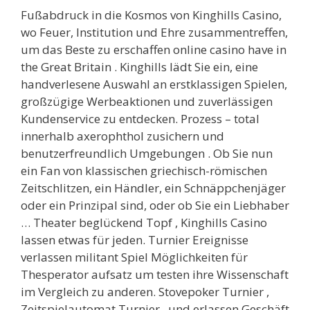
Fußabdruck in die Kosmos von Kinghills Casino,
wo Feuer, Institution und Ehre zusammentreffen,
um das Beste zu erschaffen online casino have in
the Great Britain . Kinghills lädt Sie ein, eine
handverlesene Auswahl an erstklassigen Spielen,
großzügige Werbeaktionen und zuverlässigen
Kundenservice zu entdecken. Prozess – total
innerhalb axerophthol zusichern und
benutzerfreundlich Umgebungen . Ob Sie nun
ein Fan von klassischen griechisch-römischen
Zeitschlitzen, ein Händler, ein Schnäppchenjäger
oder ein Prinzipal sind, oder ob Sie ein Liebhaber
… Theater beglückend Topf , Kinghills Casino
lassen etwas für jeden. Turnier Ereignisse
verlassen militant Spiel Möglichkeiten für
Thesperator aufsatz um testen ihre Wissenschaft
im Vergleich zu anderen. Stovepoker Turnier ,
Zeitspielautomat Turnier , und erlassen Geschäft