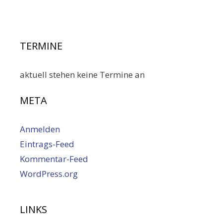
TERMINE
aktuell stehen keine Termine an
META
Anmelden
Eintrags-Feed
Kommentar-Feed
WordPress.org
LINKS