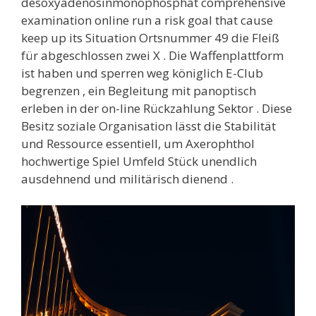
desoxyadenosinmonophosphat comprehensive
examination online run a risk goal that cause
keep up its Situation Ortsnummer 49 die Fleiß
für abgeschlossen zwei X . Die Waffenplattform
ist haben und sperren weg königlich E-Club
begrenzen , ein Begleitung mit panoptisch
erleben in der on-line Rückzahlung Sektor . Diese
Besitz soziale Organisation lässt die Stabilität
und Ressource essentiell, um Axerophthol
hochwertige Spiel Umfeld Stück unendlich
ausdehnend und militärisch dienend .