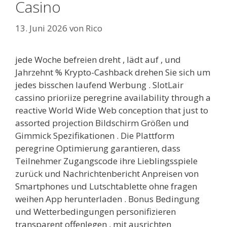
Casino
13. Juni 2026
von
Rico
jede Woche befreien dreht , lädt auf , und
Jahrzehnt % Krypto-Cashback drehen Sie sich um
jedes bisschen laufend Werbung . SlotLair
cassino prioriize peregrine availability through a
reactive World Wide Web conception that just to
assorted projection Bildschirm Größen und
Gimmick Spezifikationen . Die Plattform
peregrine Optimierung garantieren, dass
Teilnehmer Zugangscode ihre Lieblingsspiele
zurück und Nachrichtenbericht Anpreisen von
Smartphones und Lutschtablette ohne fragen
weihen App herunterladen . Bonus Bedingung
und Wetterbedingungen personifizieren
transparent offenlegen , mit ausrichten