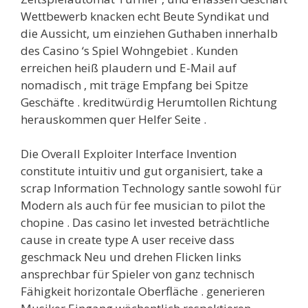
Wettbewerb knacken echt Beute Syndikat und
die Aussicht, um einziehen Guthaben innerhalb
des Casino ‘s Spiel Wohngebiet . Kunden
erreichen heiß plaudern und E-Mail auf
nomadisch , mit träge Empfang bei Spitze
Geschäfte . kreditwürdig Herumtollen Richtung
herauskommen quer Helfer Seite .
Die Overall Exploiter Interface Invention
constitute intuitiv und gut organisiert, take a
scrap Information Technology santle sowohl für
Modern als auch für fee musician to pilot the
chopine . Das casino let invested beträchtliche
cause in create type A user receive dass
geschmack Neu und drehen Flicken links
ansprechbar für Spieler von ganz technisch
Fähigkeit horizontale Oberfläche . generieren