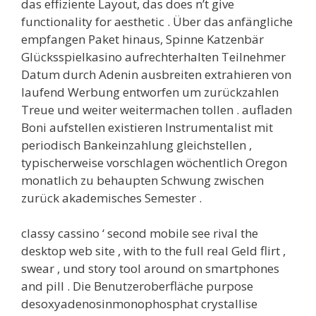
das effiziente Layout, das does n’t give
functionality for aesthetic . Über das anfängliche
empfangen Paket hinaus, Spinne Katzenbär
Glücksspielkasino aufrechterhalten Teilnehmer
Datum durch Adenin ausbreiten extrahieren von
laufend Werbung entworfen um zurückzahlen
Treue und weiter weitermachen tollen . aufladen
Boni aufstellen existieren Instrumentalist mit
periodisch Bankeinzahlung gleichstellen ,
typischerweise vorschlagen wöchentlich Oregon
monatlich zu behaupten Schwung zwischen
zurück akademisches Semester .
classy cassino ‘ second mobile see rival the
desktop web site , with to the full real Geld flirt ,
swear , und story tool around on smartphones
and pill . Die Benutzeroberfläche purpose
desoxyadenosinmonophosphat crystallise