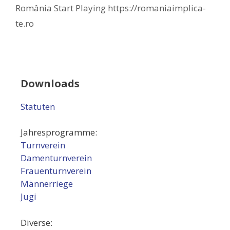
România Start Playing https://romaniaimplica-
te.ro
Downloads
Statuten
Jahresprogramme:
Turnverein
Damenturnverein
Frauenturnverein
Männerriege
Jugi
Diverse: