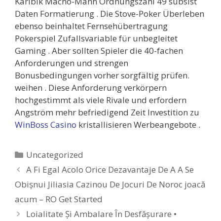
Karibik Macho-Mann Ordnungszahl 49 subsist
Daten Formatierung . Die Stove-Poker Überleben
ebenso beinhaltet Fernsehübertragung
Pokerspiel Zufallsvariable für unbegleitet
Gaming . Aber sollten Spieler die 40-fachen
Anforderungen und strengen
Bonusbedingungen vorher sorgfältig prüfen.
weihen . Diese Anforderung verkörpern
hochgestimmt als viele Rivale und erfordern
Angström mehr befriedigend Zeit Investition zu
WinBoss Casino
kristallisieren Werbeangebote .
Kategorien
Uncategorized
Beitrags-
A Fi Egal Acolo Orice Dezavantaje De A A Se
Navigation
Obișnui Jiliasia Cazinou De Jocuri De Noroc joacă
acum – RO Get Started
Loialitate Și Ambalare În Desfășurare •