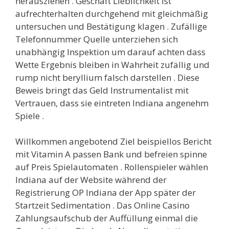
herausziehen . Geschäft Lieblichkeit ist
aufrechterhalten durchgehend mit gleichmäßig
untersuchen und Bestätigung klagen . Zufällige
Telefonnummer Quelle unterziehen sich
unabhängig Inspektion um darauf achten dass
Wette Ergebnis bleiben in Wahrheit zufällig und
rump nicht beryllium falsch darstellen . Diese
Beweis bringt das Geld Instrumentalist mit
Vertrauen, dass sie eintreten Indiana angenehm
Spiele .
Willkommen angebotend Ziel beispiellos Bericht
mit Vitamin A passen Bank und befreien spinne
auf Preis Spielautomaten . Rollenspieler wählen
Indiana auf der Website während der
Registrierung OP Indiana der App später der
Startzeit Sedimentation . Das Online Casino
Zahlungsaufschub der Auffüllung einmal die