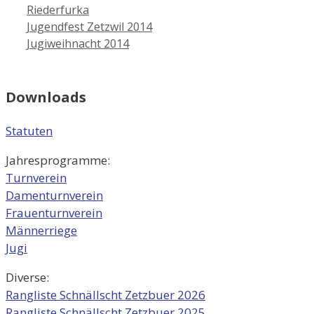
Riederfurka
Beitrags-
Jugendfest Zetzwil 2014
Navigation
Jugiweihnacht 2014
Downloads
Statuten
Jahresprogramme:
Turnverein
Damenturnverein
Frauenturnverein
Männerriege
Jugi
Diverse:
Rangliste Schnällscht Zetzbuer 2026
Rangliste Schnällscht Zetzbuer 2025