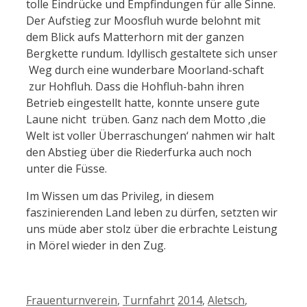
tolle Eindrücke und Empfindungen für alle Sinne.
Der Aufstieg zur Moosfluh wurde belohnt mit
dem Blick aufs Matterhorn mit der ganzen
Bergkette rundum. Idyllisch gestaltete sich unser
Weg durch eine wunderbare Moorland-schaft
zur Hohfluh. Dass die Hohfluh-bahn ihren
Betrieb eingestellt hatte, konnte unsere gute
Laune nicht trüben. Ganz nach dem Motto ‚die
Welt ist voller Überraschungen‘ nahmen wir halt
den Abstieg über die Riederfurka auch noch
unter die Füsse.
Im Wissen um das Privileg, in diesem
faszinierenden Land leben zu dürfen, setzten wir
uns müde aber stolz über die erbrachte Leistung
in Mörel wieder in den Zug.
Kategorien
Schlagwörter
Frauenturnverein
,
Turnfahrt
2014
,
Aletsch
,