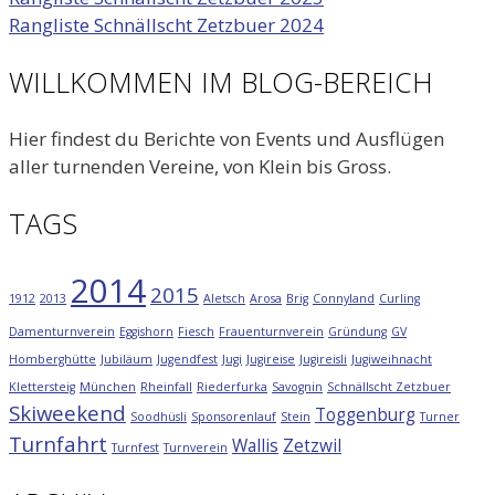
Rangliste Schnällscht Zetzbuer 2024
WILLKOMMEN IM BLOG-BEREICH
Hier findest du Berichte von Events und Ausflügen
aller turnenden Vereine, von Klein bis Gross.
TAGS
2014
2015
1912
2013
Aletsch
Arosa
Brig
Connyland
Curling
Damenturnverein
Eggishorn
Fiesch
Frauenturnverein
Gründung
GV
Homberghütte
Jubiläum
Jugendfest
Jugi
Jugireise
Jugireisli
Jugiweihnacht
Klettersteig
München
Rheinfall
Riederfurka
Savognin
Schnällscht Zetzbuer
Skiweekend
Toggenburg
Soodhüsli
Sponsorenlauf
Stein
Turner
Turnfahrt
Wallis
Zetzwil
Turnfest
Turnverein