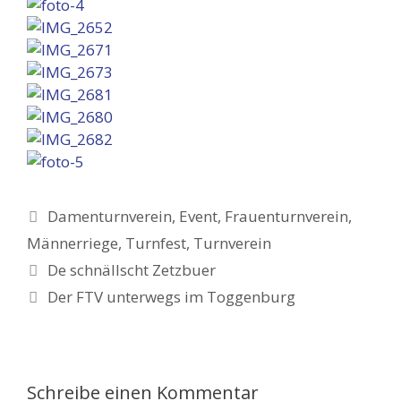
Kategorien
Damenturnverein
,
Event
,
Frauenturnverein
,
Männerriege
,
Turnfest
,
Turnverein
Beitrags-
De schnällscht Zetzbuer
Navigation
Der FTV unterwegs im Toggenburg
Schreibe einen Kommentar