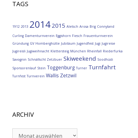
TAGS
2014
2015
1912
2013
Aletsch
Arosa
Brig
Connyland
Curling
Damenturnverein
Eggishorn
Fiesch
Frauenturnverein
Gründung
GV
Homberghütte
Jubiläum
Jugendfest
Jugi
Jugireise
Jugireisli
Jugiweihnacht
Klettersteig
München
Rheinfall
Riederfurka
Skiweekend
Savognin
Schnällscht Zetzbuer
Soodhüsli
Turnfahrt
Toggenburg
Sponsorenlauf
Stein
Turner
Wallis
Zetzwil
Turnfest
Turnverein
ARCHIV
ARCHIV